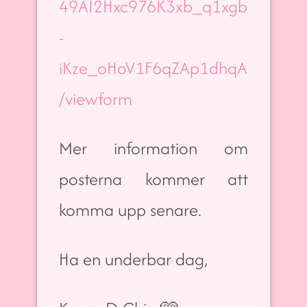
49AI2Hxc976K3xb_q1xgb
-
iKze_oHoV1F6qZAp1dhqA
/viewform
Mer information om
posterna kommer att
komma upp senare.
Ha en underbar dag,